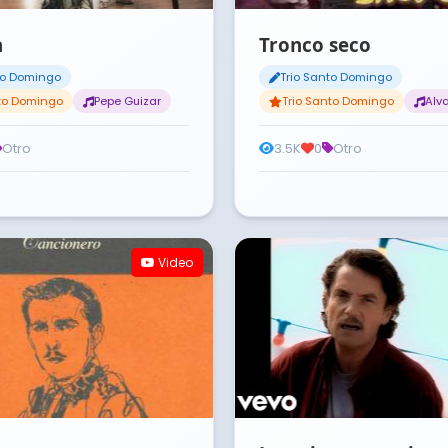
a
Tronco seco
to Domingo
Trio Santo Domingo
nto Domingo
Pepe Guizar
Trio Santo Domingo
Alva
Otro
3.5K
0
Otro
Video