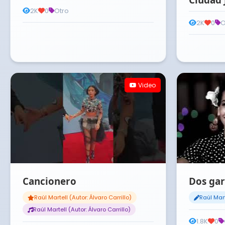
2K
0
Otro
2K
0
O
Video
Cancionero
Dos gar
Raúl Martell (Autor: Álvaro Carrillo)
Raúl Mart
Raúl Martell (Autor: Álvaro Carrillo)
1.8K
0