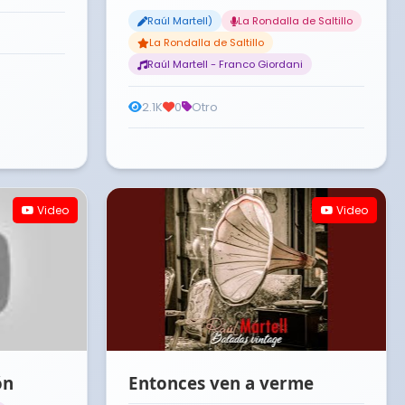
Raúl Martell)
La Rondalla de Saltillo
La Rondalla de Saltillo
Raúl Martell - Franco Giordani
2.1K
0
Otro
Video
Video
ón
Entonces ven a verme