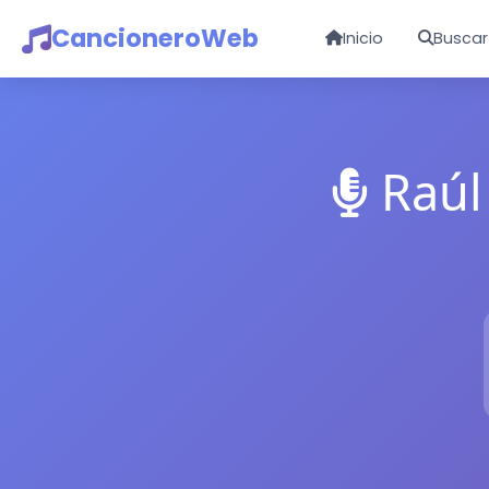
CancioneroWeb
Inicio
Buscar
Raúl 