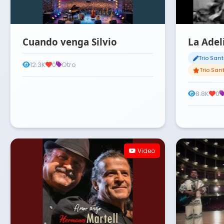
Cuando venga Silvio
La Adel
Trio San
12.3K
0
Otro
Trio Sa
8.8K
0
Video