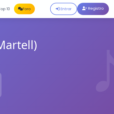
Registro
Entrar
Top 10
Foro
Martell)