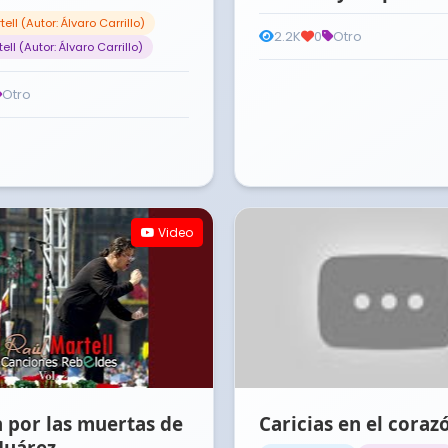
ell (Autor: Álvaro Carrillo)
2.2K
0
Otro
ell (Autor: Álvaro Carrillo)
Otro
Video
 por las muertas de
Caricias en el coraz
Juárez