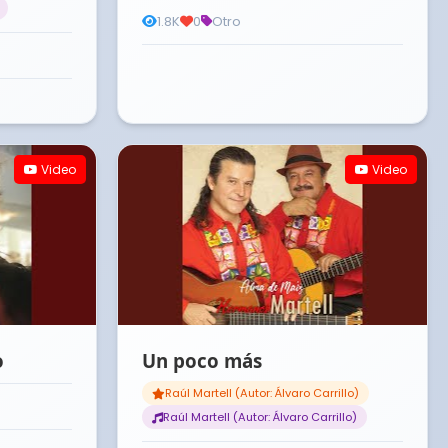
1.8K
0
Otro
Video
Video
o
Un poco más
Raúl Martell (Autor: Álvaro Carrillo)
Raúl Martell (Autor: Álvaro Carrillo)