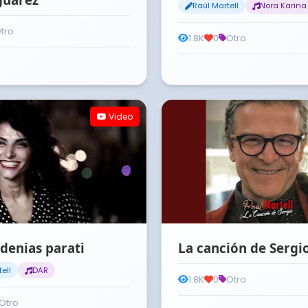
Raúl Martell
Nora Karina
tro
1.8K
0
Otro
Video
denias parati
La canción de Sergi
ell
DAR
1.8K
0
Otro
Otro