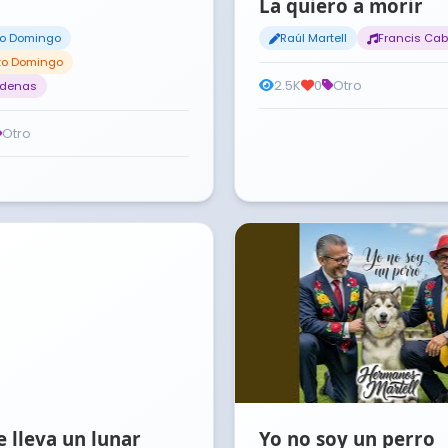
La quiero a morir
to Domingo
Raúl Martell
Francis Cab
nto Domingo
2.5K
0
Otro
rdenas
Otro
 lleva un lunar
Yo no soy un perro