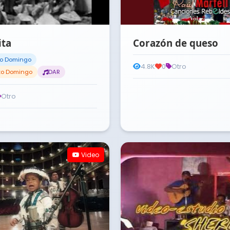
ita
Corazón de queso
to Domingo
4.8K
0
Otro
nto Domingo
DAR
Otro
Video