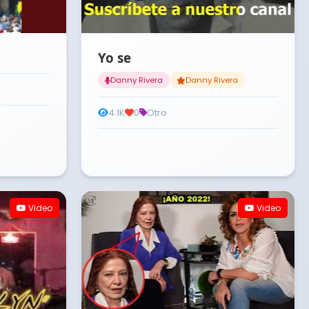
Yo se
Danny Rivera
Danny Rivera
4.1K
0
Otro
Video
Video