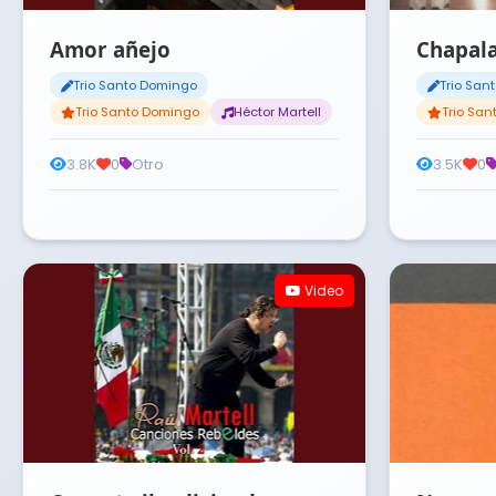
Amor añejo
Chapal
Trio Santo Domingo
Trio San
Trio Santo Domingo
Héctor Martell
Trio Sa
3.8K
0
Otro
3.5K
0
Video