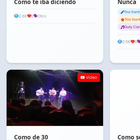
Como te iba diciendo
Nunca
Trio San
2.6K
0
Otro
Trio Sa
Guty Ca
2.5K
0
Video
Como de 30
Como se