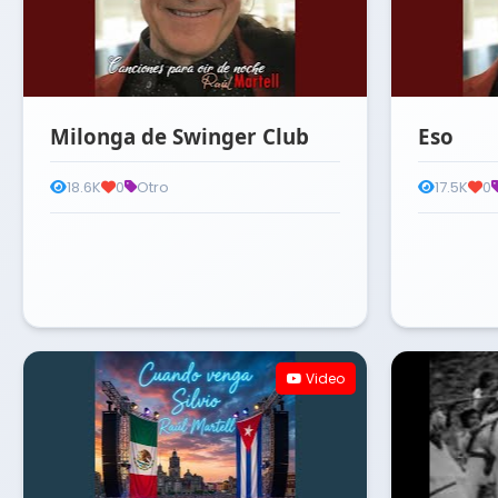
Milonga de Swinger Club
Eso
18.6K
0
Otro
17.5K
0
Video