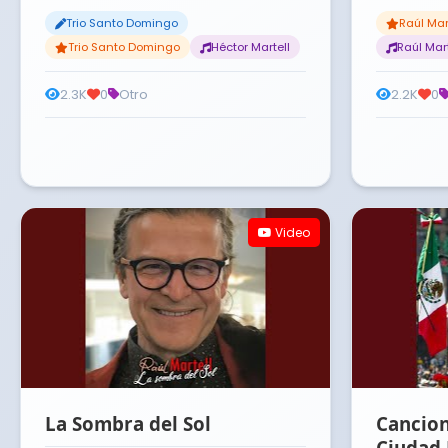
Trio Santo Domingo
Raúl Mart
Trio Santo Domingo
Héctor Martell
Raúl Mart
2.3K
0
Otro
2.2K
0
Video
La Sombra del Sol
Cancion
Ciudad 