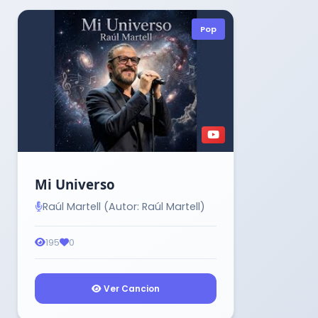
Pop
Mi Universo
Raúl Martell (Autor: Raúl Martell)
195
0
Ver Cancion