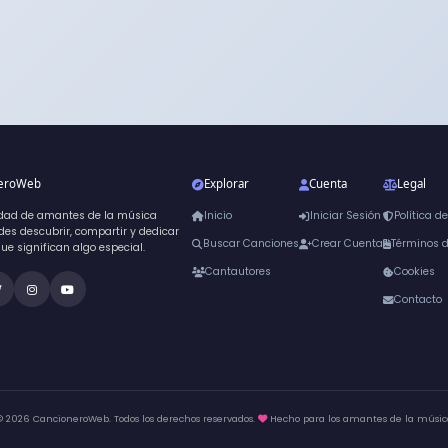
neroWeb
Explorar
Cuenta
Legal
dad de amantes de la música
Inicio
Iniciar Sesión
Política d
es descubrir, compartir y dedicar
Buscar Canciones
Crear Cuenta
Términos 
que significan algo especial.
Cantautores
Cookies
Contacto
© 2026 CancioneroWeb. Todos los derechos reservados.
Hecho para los amantes de la músic