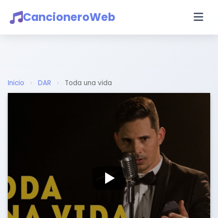
CancioneroWeb
Inicio
›
DAR
›
Toda una vida