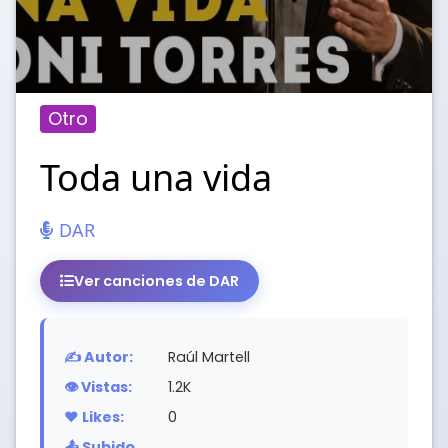
Otro
Toda una vida
DAR
Ver canciones de DAR
✍️ Autor:
Raúl Martell
👁️ Vistas:
1.2K
❤️ Likes:
0
📤 Subido