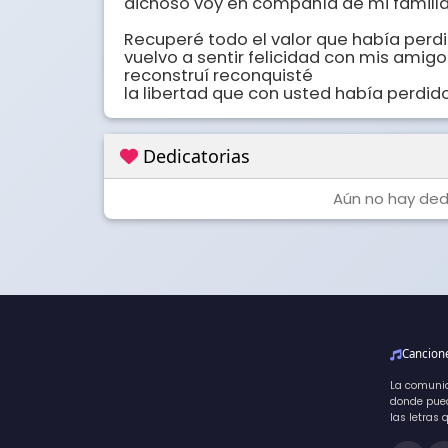
dichoso voy en compañía de mi familla
Recuperé todo el valor que había perdi
vuelvo a sentir felicidad con mis amigos
reconstruí reconquisté

la libertad que con usted había perdid
Dedicatorias
Aún no hay dedi
Cancio
La comuni
donde pued
las letras 