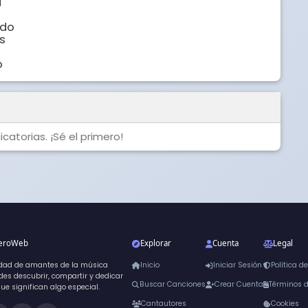


do



o
catorias. ¡Sé el primero!
neroWeb
Explorar
Cuenta
Legal
dad de amantes de la música
Inicio
Iniciar Sesión
Política d
es descubrir, compartir y dedicar
Buscar Canciones
Crear Cuenta
Términos 
que significan algo especial.
Cantautores
Cookies