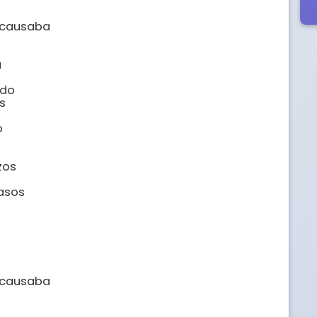
causaba



do





os

asos

causaba
