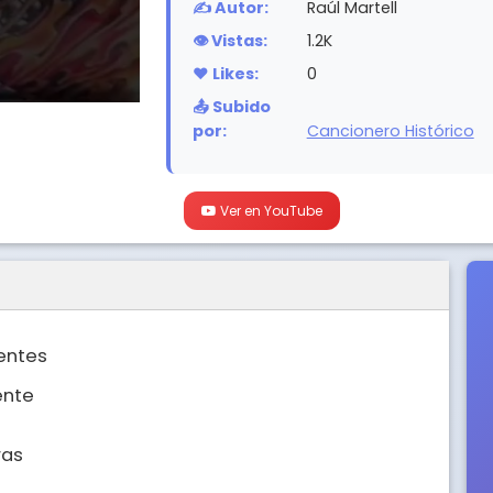
✍️ Autor:
Raúl Martell
👁️ Vistas:
1.2K
❤️ Likes:
0
📤 Subido
por:
Cancionero Histórico
Ver en YouTube
ntes

nte

as
