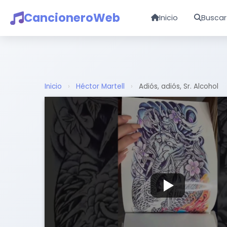
CancioneroWeb
Inicio
Buscar
Inicio
›
Héctor Martell
›
Adiós, adiós, Sr. Alcohol