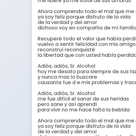
me liberé ya me solté de sus amaras

Ahora comprendo todo el mal que me 
ya soy feliz porque disfruto de la vida

de la verdad y del amor

dichoso voy en compañía de mi familla
Recuperé todo el valor que había perdi
vuelvo a sentir felicidad con mis amigos
reconstruí reconquisté

la libertad que con usted había perdido
Adiós, adiós, Sr. Alcohol

hoy me desato para siempre de sus laz
y nunca mas lo buscare

causante fue d e mis problemas y frac
Adiós, adiós, Sr. Alcohol

me fue difícil el sanar de sus heridas

pero sane y así aprendí

para vivir no me hace falta la bebida

Ahora comprendo todo el mal que me 
ya soy feliz porque disfruto de la vida

de la verdad y del amor
