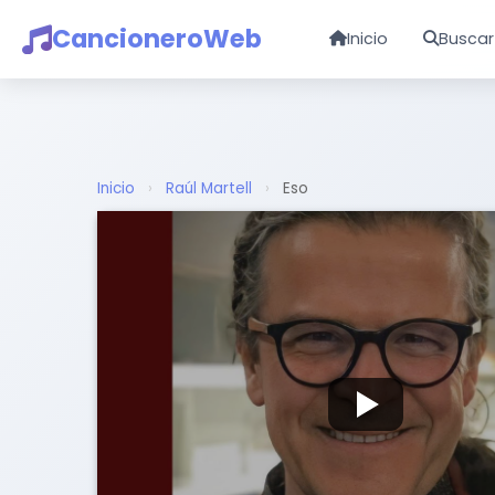
CancioneroWeb
Inicio
Buscar
Inicio
›
Raúl Martell
›
Eso