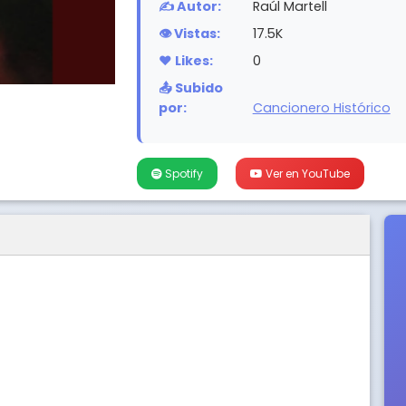
✍️ Autor:
Raúl Martell
👁️ Vistas:
17.5K
❤️ Likes:
0
📤 Subido
por:
Cancionero Histórico
Spotify
Ver en YouTube