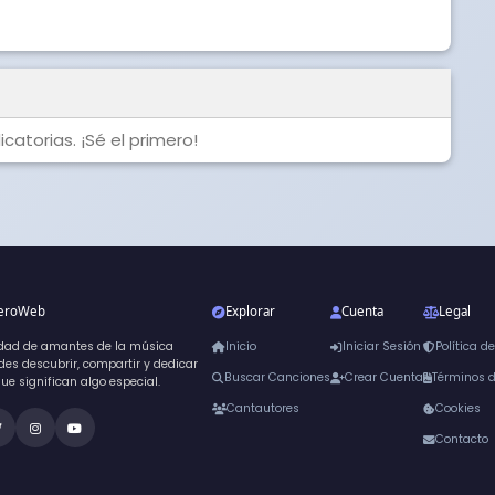
catorias. ¡Sé el primero!
neroWeb
Explorar
Cuenta
Legal
dad de amantes de la música
Inicio
Iniciar Sesión
Política d
es descubrir, compartir y dedicar
Buscar Canciones
Crear Cuenta
Términos 
que significan algo especial.
Cantautores
Cookies
Contacto