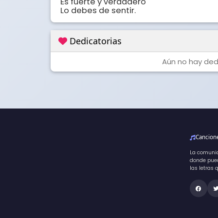
Es fuerte y verdadero

Lo debes de sentir.
Dedicatorias
Aún no hay dedi
Cancio
La comuni
donde pued
las letras 