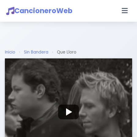
CancioneroWeb
Inicio
›
Sin Bandera
›
Que Lloro