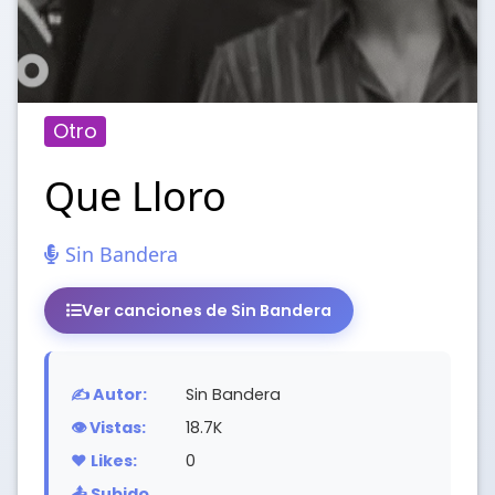
Otro
Que Lloro
Sin Bandera
Ver canciones de Sin Bandera
✍️ Autor:
Sin Bandera
👁️ Vistas:
18.7K
❤️ Likes:
0
📤 Subido